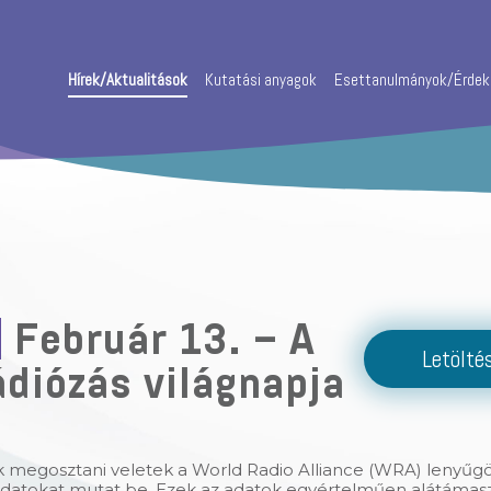
Hírek/Aktualitások
Kutatási anyagok
Esettanulmányok/Érde
Február 13. – A
Letölté
diózás világnapja
 megosztani veletek a World Radio Alliance (WRA) lenyűg
adatokat mutat be. Ezek az adatok egyértelműen alátámasztj