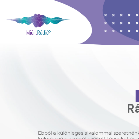
Miért
Rádió?
Rá
Ebből a különleges alkalommal szeretnénk
különböző piacokról gyűjtött tényeket és 