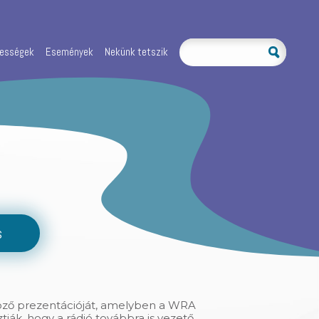
kességek
Események
Nekünk tetszik
s
öző prezentációját, amelyben a WRA
ák, hogy a rádió továbbra is vezető