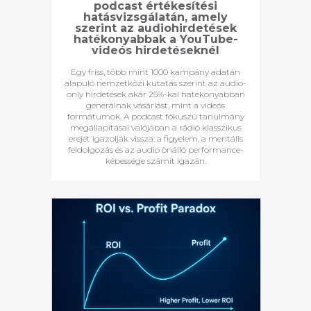
podcast értékesítési
hatásvizsgálatán, amely
szerint az audiohirdetések
hatékonyabbak a YouTube-
videós hirdetéseknél
Egy friss, több mint 1000 kampány adatán
alapuló nemzetközi kutatás szerint az audio-
only hirdetések akár 25%-kal hatékonyabban
generálnak vásárlást, mint a videós
formátumok. A podcast fókuszú tanulmány
megállapításai valójában a rádió klasszikus
erejét igazolják vissza: a figyelem, a mentális
feldolgozás és az audio önálló performance-
képessége számít igazán.