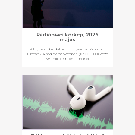
Rádiópiaci körkép, 2026
május
A legfrissebb adatok a magyar rádiópiacról!
Tudtad? A rádiók napközben (10:00-16:00) közel
5,6 millió embert érnek el.