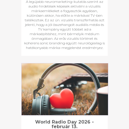
A legújabb neuromarketing-kutatás szerint az
audio hirdetések képesek aktiválni a vizuális
márkaemlékeket a fogyasztók agyában,
különösen akkor, ha előtte a márkával TV-ben
találkoztak. Ez az ún. vizuális transzferhatás azt
jelenti, hogy a jól összehangolt audiális média és
TV kampány együtt többet ad a
márkaépítéshez, mint bármelyik médium
önmagában. Az erős vizuális történet és
koherens sonic branding együtt neurológiailag is
hatékonyabb márka-megjelenést eredményez.
World Radio Day 2026 -
február 13.