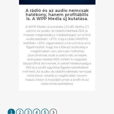
A rádió és az audio nemcsak
hatékony, hanem profitábilis
is. A WPP Media új kutatása.
A WPP Media új kutatása („Profit Ability 2”)
szerint az audio- és rádióhirdetések ROI-ja
messze meghaladja a médiaátlagot: az online
audio esetében +27%, míg a rádió (AM/FM)
esetében +22%. Ugyanakkor a tanulmány arra
figyelmeztet, hogy ha a fókusz kizárólag a
megtérülésen van, könnyen háttérbe
szorulhatnak azok a csatornák, amelyek
arányosan kisebb ROI mellett is nagyobb
összprofitot termelnek. A valódi hatékonyság a
ROI és a profit együttes figyelembevételével
mérhető. Az audio- és rádióhirdetések nemcsak
rövid távon növelik a megtérülést, hanem
hosszú távon is hozzájárulnak a profit és az
üzleti érték építéséhez.
1
2
3
4
5