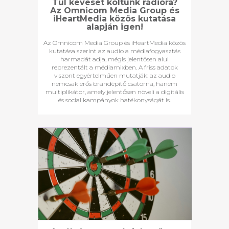
Túl keveset költünk rádióra?
Az Omnicom Media Group és
iHeartMedia közös kutatása
alapján igen!
Az Omnicom Media Group és iHeartMedia közös
kutatása szerint az audio a médiafogyasztás
harmadát adja, mégis jelentősen alul
reprezentált a médiamixben. A friss adatok
viszont egyértelműen mutatják: az audio
nemcsak erős brandépítő csatorna, hanem
multiplikátor, amely jelentősen növeli a digitális
és social kampányok hatékonyságát is.