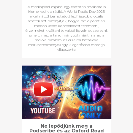
A médiapiaci zajából egy csatorna továbbra is
kiemelkedik: a rádió. A World Radio Day 2026
alkalmából bemutatott legfrissebb globális
adatok azt bizonyítják, hogy a rádió páratlan
módon képes kapcsolódást teremteni,
érzelmeket kiváltani és valódi figyelmet szerezni.
Ismerd meg a tanulmányból, miért marad a
rádió a bizalom, az érzelmi hatás és a
márkaeredmények egyik legerősebb motorja
világszerte.
Ne lepődjünk meg a
Podscribe és az Oxford Road