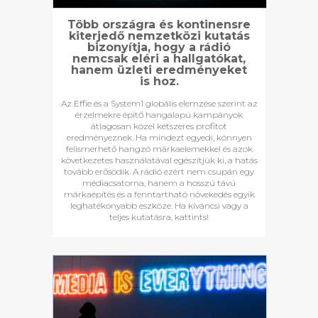
Több országra és kontinensre
kiterjedő nemzetközi kutatás
bizonyítja, hogy a rádió
nemcsak eléri a hallgatókat,
hanem üzleti eredményeket
is hoz.
Az Effie és a System1 globális elemzése szerint az
érzelmekre építő hangalapú kampányok
átlagosan közel kétszeres profitot
eredményeznek. Ha mindezt egyedi, könnyen
felismerhető hangzó márkaelemekkel és azok
következetes használatával egészítjük ki, a hatás
tovább erősödik. A rádió ezért nem csupán egy
médiacsatorna, hanem a hosszú távú
márkaépítés és a fenntartható növekedés egyik
leghatékonyabb eszköze. Ha kíváncsi vagy a
teljes kutatásra, kattints!