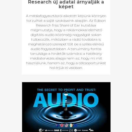
Research új adatai árnyalják a
képet
A médiafogyasztásról alkotott képünk könnyen
torzulhat a saját szokásaink alapján. Az Edison
Research friss Share of Ear kutatása
megmutatja, hogy a reklámokkal elérhető
digitális audio közönség nagyságát sokan
túlbecsülik, miközben a rádió továbbra is
meghatározó szerepet tölt be a széles elérésű
audio fogyasztásban. A tanulmány fontos
tanulsága a hirdetők számára: a hatékony
médiatervezés alapja nem az, hogy mi mit
használunk, hanem az, hogy a célcsoportunkat
hol érjük el valóban.