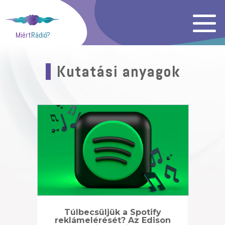
Miért
Rádió?
Kutatási anyagok
Túlbecsüljük a Spotify
reklámelérését? Az Edison