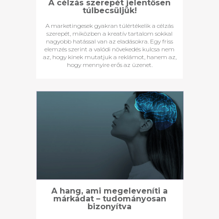
A célzás szerepét jelentősen
túlbecsüljük!
A marketingesek gyakran túlértékelik a célzás
szerepét, miközben a kreatív tartalom sokkal
nagyobb hatással van az eladásokra. Egy friss
elemzés szerint a valódi növekedés kulcsa nem
az, hogy kinek mutatjuk a reklámot, hanem az,
hogy mennyire erős az üzenet.
A hang, ami megeleveníti a
márkádat – tudományosan
bizonyítva