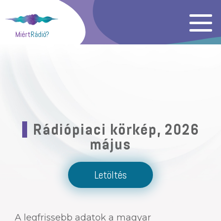
Miért
Rádió?
Rádiópiaci körkép, 2026
május
Letöltés
A legfrissebb adatok a magyar