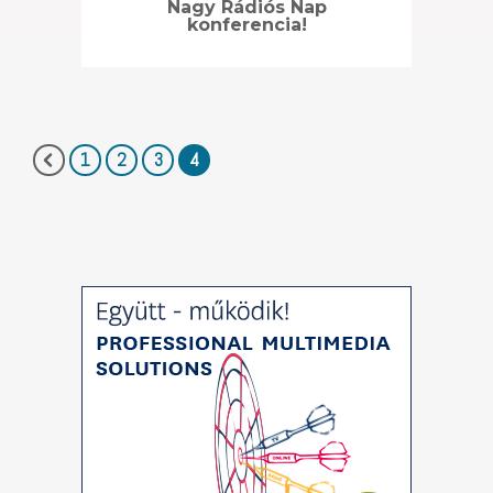
Nagy Rádiós Nap
konferencia!
1
2
3
4