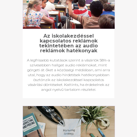
Az iskolakezdéssel
kapcsolatos reklámok
tekintetében az audio
reklámok hatékonyak
A legfrissebb kutatások szerint a vásárlók 58%-a
szívesebben hallgat audio reklámokat, mint
görgeti át őket a közösségi médiában, ami arra
utal, hogy az audio hirdetések hatékonyabban
ösztönzik az iskolakezdéssel kapcsolatos
vásárlási döntéseket. Kattints, ha érdekelnek az
angol nyelvű tartalom részletei.