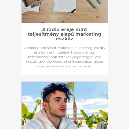
A rádió ereje mint
teljesítmény alapú marketing
eszköz
Amikor a keresőoptimalizálás, a közösségi média
és a bannerhirdetések hagyományos
kombinációjának hatékonysága stagnál és a
hosszútávó növekedés lehetősége elakad, akkor
érdemes rádióreklámba fektetned.