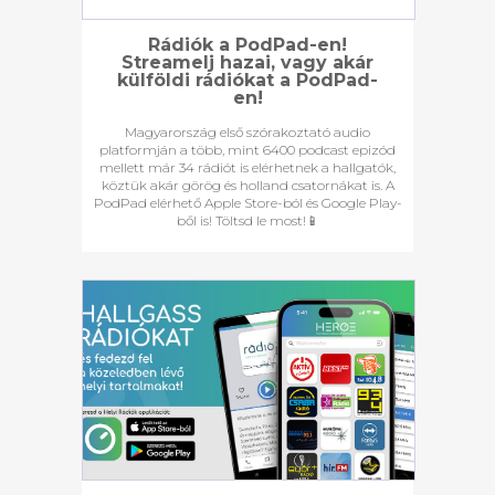
Rádiók a PodPad-en!
Streamelj hazai, vagy akár
külföldi rádiókat a PodPad-
en!
Magyarország első szórakoztató audio
platformján a több, mint 6400 podcast epizód
mellett már 34 rádiót is elérhetnek a hallgatók,
köztük akár görög és holland csatornákat is. A
PodPad elérhető Apple Store-ból és Google Play-
ből is! Töltsd le most!📱