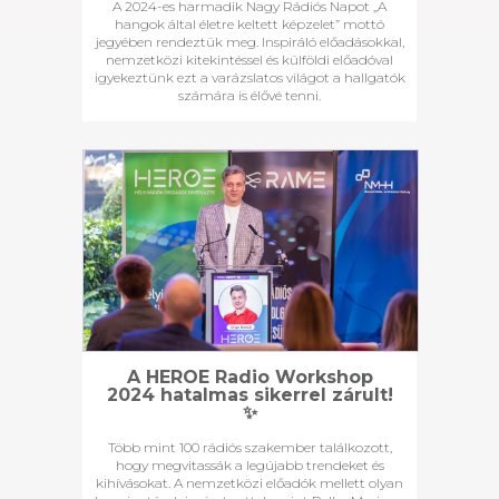
A 2024-es harmadik Nagy Rádiós Napot „A
hangok által életre keltett képzelet” mottó
jegyében rendeztük meg. Inspiráló előadásokkal,
nemzetközi kitekintéssel és külföldi előadóval
igyekeztünk ezt a varázslatos világot a hallgatók
számára is élővé tenni.
A HEROE Radio Workshop
2024 hatalmas sikerrel zárult!
️✨
Több mint 100 rádiós szakember találkozott,
hogy megvitassák a legújabb trendeket és
kihívásokat. A nemzetközi előadók mellett olyan