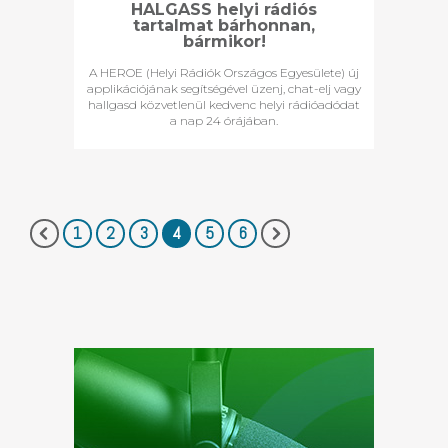
HALGASS helyi rádiós
tartalmat bárhonnan,
bármikor!
A HEROE (Helyi Rádiók Országos Egyesülete) új
applikációjának segítségével üzenj, chat-elj vagy
hallgasd közvetlenül kedvenc helyi rádióadódat
a nap 24 órájában.
1
2
3
4
5
6