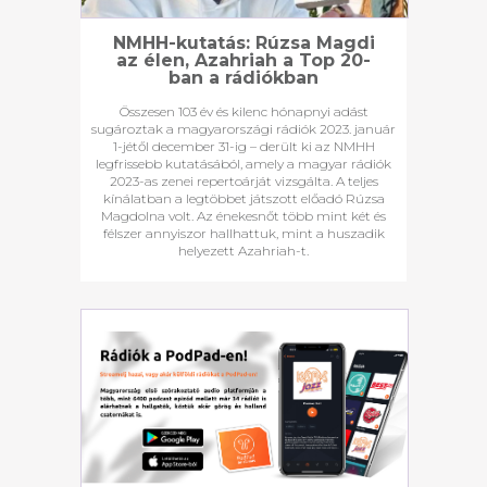
NMHH-kutatás: Rúzsa Magdi
az élen, Azahriah a Top 20-
ban a rádiókban
Összesen 103 év és kilenc hónapnyi adást
sugároztak a magyarországi rádiók 2023. január
1-jétől december 31-ig – derült ki az NMHH
legfrissebb kutatásából, amely a magyar rádiók
2023-as zenei repertoárját vizsgálta. A teljes
kínálatban a legtöbbet játszott előadó Rúzsa
Magdolna volt. Az énekesnőt több mint két és
félszer annyiszor hallhattuk, mint a huszadik
helyezett Azahriah-t.