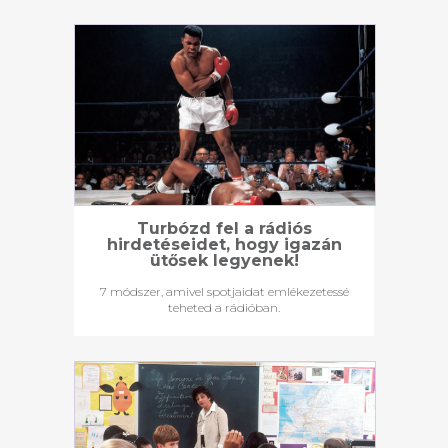
Turbózd fel a rádiós
hirdetéseidet, hogy igazán
ütősek legyenek!
7 módszer, amivel spotjaidat emlékezetessé
teheted a rádióban.