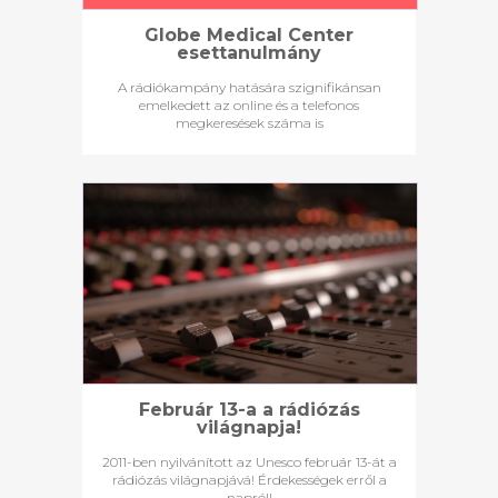
Globe Medical Center
esettanulmány
A rádiókampány hatására szignifikánsan
emelkedett az online és a telefonos
megkeresések száma is
Február 13-a a rádiózás
világnapja!
2011-ben nyilvánított az Unesco február 13-át a
rádiózás világnapjává! Érdekességek erről a
napról!