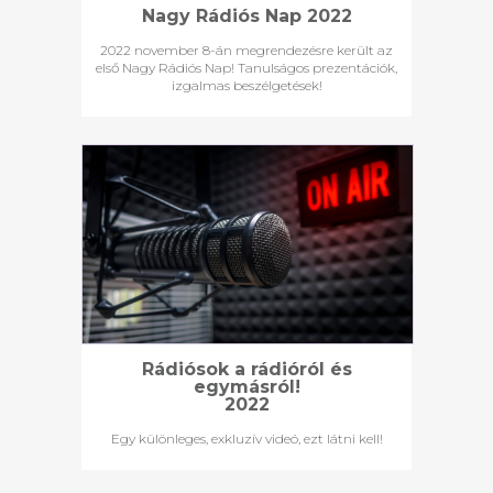
Nagy Rádiós Nap 2022
2022 november 8-án megrendezésre került az
első Nagy Rádiós Nap! Tanulságos prezentációk,
izgalmas beszélgetések!
Rádiósok a rádióról és
egymásról!
2022
Egy különleges, exkluzív videó, ezt látni kell!