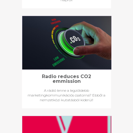
Radio reduces CO2
emmission
A rádió lenne a legzöldebb
marketingkommunikációs csatorna? Ebből a
nemzetközi kutatásból kiderül!