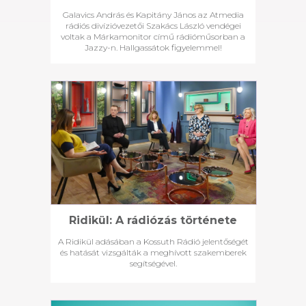
Galavics András és Kapitány János az Atmedia
rádiós divízióvezetői Szakács László vendégei
voltak a Márkamonitor című rádióműsorban a
Jazzy-n. Hallgassátok figyelemmel!
Ridikül: A rádiózás története
A Ridikül adásában a Kossuth Rádió jelentőségét
és hatását vizsgálták a meghívott szakemberek
segítségével.